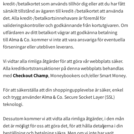
kredit-/betalkortet som används tillhör dig eller att du har fått
särskilt tillstånd av ägaren till kredit-/betalkortet att använda
det. Alla kredit-/betalkortsinnehavare är föremål för
valideringskontroller och godkännande från kortutgivaren. Om
utfärdaren av ditt betalkort vägrar att godkänna betalning
till
Alma & Co.
kommer vi inte att vara ansvariga för eventuella
förseningar eller utebliven leverans.
Vi vidtar alla rimliga åtgärder för att göra vår webbplats säker.
Alla kreditkortstransaktioner på denna webbplats behandlas
med
Checkout Champ
, Moneybookers och/eller Smart Money.
För att säkerställa att din shoppingupplevelse är säker, enkel
och trygg använder
Alma & Co.
Secure Socket Layer (SSL)
teknologi.
Dessutom kommer vi att vidta alla rimliga åtgärder, i den mån
det är möjligt för oss att göra det, för att hålla detaljerna i din
beställning och betalning säkra. Men om vi inte har varit