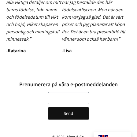
alla viktiga detaljer om mitt
när jag beställde den här
barns födelse, från namn
födelseaffischen. Men när den
och födelsedatum till vikt
kom var jag så glad. Det är värt
och höjd, vilket skapar en
priset och jag planerar att köpa
personlig och meningsfull
fler. Det är en bra presentidé till
minnessak.”
vänner som också har barn!”
-Katarina
-Lisa
Prenumerera på våra e-postmeddelanden
E-post
Send
© 2026, Alma & Co.