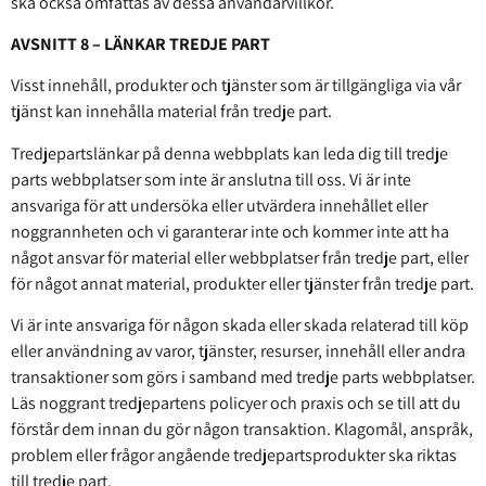
ska också omfattas av dessa användarvillkor.
AVSNITT 8 – LÄNKAR TREDJE PART
Visst innehåll, produkter och tjänster som är tillgängliga via vår
tjänst kan innehålla material från tredje part.
Tredjepartslänkar på denna webbplats kan leda dig till tredje
parts webbplatser som inte är anslutna till oss. Vi är inte
ansvariga för att undersöka eller utvärdera innehållet eller
noggrannheten och vi garanterar inte och kommer inte att ha
något ansvar för material eller webbplatser från tredje part, eller
för något annat material, produkter eller tjänster från tredje part.
Vi är inte ansvariga för någon skada eller skada relaterad till köp
eller användning av varor, tjänster, resurser, innehåll eller andra
transaktioner som görs i samband med tredje parts webbplatser.
Läs noggrant tredjepartens policyer och praxis och se till att du
förstår dem innan du gör någon transaktion. Klagomål, anspråk,
problem eller frågor angående tredjepartsprodukter ska riktas
till tredje part.