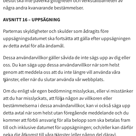
beslut ska inte påverka giltigheten och verkställbarheten av
några andra kvarvarande bestämmelser.
AVSNITT 16 – UPPSÄGNING
Parternas skyldigheter och skulder som ådragits före
uppsägningsdatumet ska fortsätta att gälla efter uppsägningen
av detta avtal för alla ändamål.
Dessa användarvillkor gäller såvida de inte sägs upp av dig eller
oss. Du kan säga upp dessa användarvillkor när som helst
genom att meddela oss att du inte längre vill använda våra
tjänster, eller när du slutar använda vår webbplats.
Om du enligt vår egen bedömning misslyckas, eller vi misstänker
att du har misslyckats, att följa någon av villkoren eller
bestämmelserna i dessa användarvillkor, kan vi också säga upp
detta avtal när som helst utan föregående meddelande och du
kommer att förbli ansvarig för alla belopp som ska betalas fram
till och inklusive datumet för uppsägningen; och/eller kan därför
neka dig åtkomst till våra tjänster (eller någon del därav).