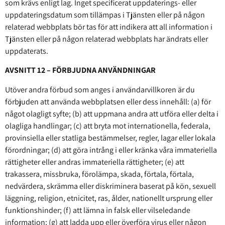
som krävs enligt lag. Inget specificerat uppdaterings- eller
uppdateringsdatum som tillämpas i Tjänsten eller på någon
relaterad webbplats bör tas för att indikera att all information i
Tjänsten eller på någon relaterad webbplats har ändrats eller
uppdaterats.
AVSNITT 12 – FÖRBJUDNA ANVÄNDNINGAR
Utöver andra förbud som anges i användarvillkoren är du
förbjuden att använda webbplatsen eller dess innehåll: (a) för
något olagligt syfte; (b) att uppmana andra att utföra eller delta i
olagliga handlingar; (c) att bryta mot internationella, federala,
provinsiella eller statliga bestämmelser, regler, lagar eller lokala
förordningar; (d) att göra intrång i eller kränka våra immateriella
rättigheter eller andras immateriella rättigheter; (e) att
trakassera, missbruka, förolämpa, skada, förtala, förtala,
nedvärdera, skrämma eller diskriminera baserat på kön, sexuell
läggning, religion, etnicitet, ras, ålder, nationellt ursprung eller
funktionshinder; (f) att lämna in falsk eller vilseledande
information; (g) att ladda upp eller överföra virus eller någon