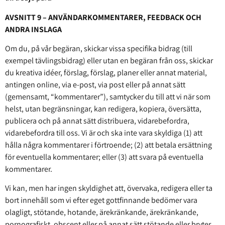
AVSNITT 9 – ANVÄNDARKOMMENTARER, FEEDBACK OCH
ANDRA INSLAGA
Om du, på vår begäran, skickar vissa specifika bidrag (till
exempel tävlingsbidrag) eller utan en begäran från oss, skickar
du kreativa idéer, förslag, förslag, planer eller annat material,
antingen online, via e-post, via post eller på annat sätt
(gemensamt, “kommentarer”), samtycker du till att vi när som
helst, utan begränsningar, kan redigera, kopiera, översätta,
publicera och på annat sätt distribuera, vidarebefordra,
vidarebefordra till oss. Vi är och ska inte vara skyldiga (1) att
hålla några kommentarer i förtroende; (2) att betala ersättning
för eventuella kommentarer; eller (3) att svara på eventuella
kommentarer.
Vi kan, men har ingen skyldighet att, övervaka, redigera eller ta
bort innehåll som vi efter eget gottfinnande bedömer vara
olagligt, stötande, hotande, ärekränkande, ärekränkande,
pornografiskt, obscent eller på annat sätt stötande eller bryter