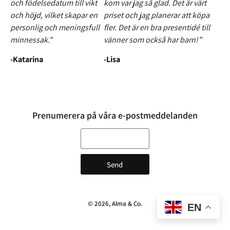
och födelsedatum till vikt
kom var jag så glad. Det är värt
och höjd, vilket skapar en
priset och jag planerar att köpa
personlig och meningsfull
fler. Det är en bra presentidé till
minnessak.”
vänner som också har barn!”
-Katarina
-Lisa
Prenumerera på våra e-postmeddelanden
E-post
Send
© 2026, Alma & Co.
EN