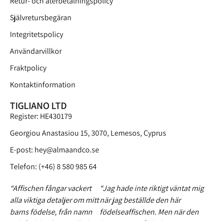
Retur- och återbetalningspolicy
Självretursbegäran
Integritetspolicy
Användarvillkor
Fraktpolicy
Kontaktinformation
TIGLIANO LTD
Register: HE430179
Georgiou Anastasiou 15, 3070, Lemesos, Cyprus
E-post:
hey@almaandco.se
Telefon: (+46) 8 580 985 64
“Affischen fångar vackert
“Jag hade inte riktigt väntat mig
alla viktiga detaljer om mitt
när jag beställde den här
barns födelse, från namn
födelseaffischen. Men när den