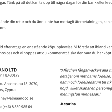
. Tänk på att det kan ta upp till några dagar för din bank eller kre
kände din retur och du ännu inte har mottagit återbetalningen, ka
ort.
tid efter att ge en enastående köpupplevelse. Vi förstår att ibland kan
ar hos oss och vi hoppas att du kommer att älska den vara du har köpt 
ANO LTD
“Affischen fångar vackert alla vi
er: HE430179
detaljer om mitt barns födelse, 
namn och födelsedatum till vik
ou Anastasiou 15, 3070,
höjd, vilket skapar en personli
s, Cyprus
meningsfull minnessak.”
:
hey@almaandco.se
-Katarina
: (+46) 8 580 985 64