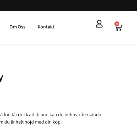
0
Om Oss
Kontakt
y
Vi förstår dock att ibland kan du behöva återsända
 om du är helt nöjd med din köp.