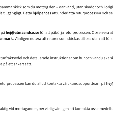
ra i samma skick som du mottog den – oanvänd, utan skador och i origi
is tillgängligt. Detta hjälper oss att underlätta returprocessen och se 
s på
hej@almaandco.se
för att påbörja returprocessen. Observera att
Denmark
. Vänligen notera att returer som skickas till oss utan att fö
urfraktsedel och detaljerade instruktioner om hur och var du ska skick
s på ett säkert sätt.
returprocessen kan du alltid kontakta vårt kundsupportteam på
hej
elaktig vid mottagandet, ber vi dig vänligen att kontakta oss omedelbar