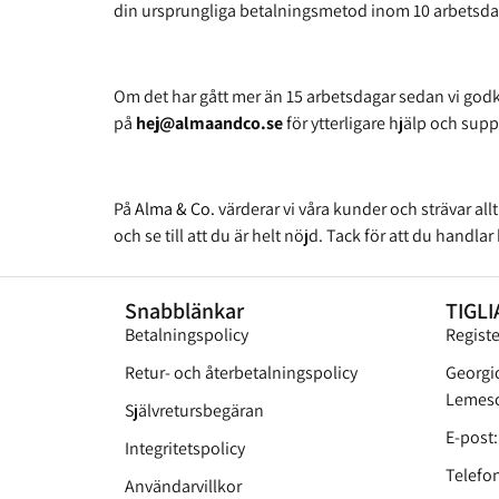
din ursprungliga betalningsmetod inom 10 arbetsdagar
Om det har gått mer än 15 arbetsdagar sedan vi god
på
hej@almaandco.se
för ytterligare hjälp och supp
På
Alma & Co.
värderar vi våra kunder och strävar all
och se till att du är helt nöjd. Tack för att du handl
Snabblänkar
TIGLI
Betalningspolicy
Regist
Retur- och återbetalningspolicy
Georgi
Lemeso
Självretursbegäran
E-post
Integritetspolicy
Telefon
Användarvillkor