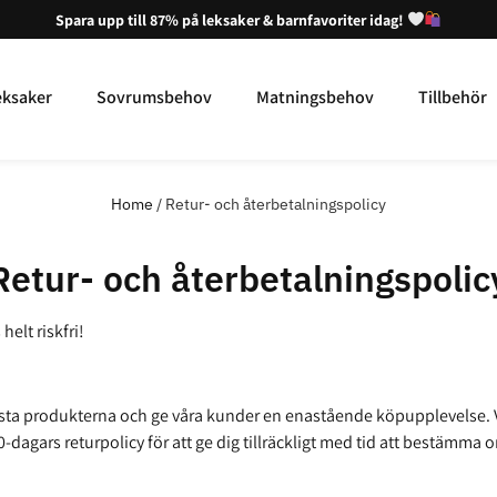
Spara upp till 87% på leksaker & barnfavoriter idag!
eksaker
Sovrumsbehov
Matningsbehov
Tillbehör
Home
/ Retur- och återbetalningspolicy
Retur- och återbetalningspolic
elt riskfri!
 bästa produkterna och ge våra kunder en enastående köpupplevelse. 
30-dagars returpolicy för att ge dig tillräckligt med tid att bestämma