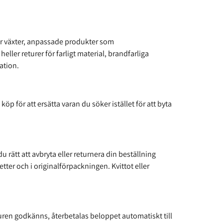
er växter, anpassade produkter som
ler returer för farligt material, brandfarliga
mation.
öp för att ersätta varan du söker istället för att byta
 rätt att avbryta eller returnera din beställning
ter och i originalförpackningen. Kvittot eller
turen godkänns, återbetalas beloppet automatiskt till