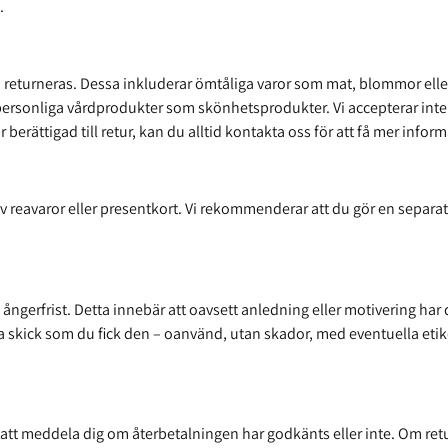
.
n returneras. Dessa inkluderar ömtåliga varor som mat, blommor ell
ersonliga vårdprodukter som skönhetsprodukter. Vi accepterar inte hel
 berättigad till retur, kan du alltid kontakta oss för att få mer infor
v reavaror eller presentkort. Vi rekommenderar att du gör en separat k
gerfrist. Detta innebär att oavsett anledning eller motivering har du
skick som du fick den – oanvänd, utan skador, med eventuella etiket
i att meddela dig om återbetalningen har godkänts eller inte. Om re