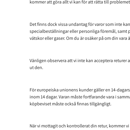
kommer att göra allt vi kan för att rätta till problemet
Det finns dock vissa undantag för varor som inte ka
specialbeställningar eller personliga föremål, samt p
vätskor eller gaser. Om du är osäker på om din vara är
Vänligen observera att vi inte kan acceptera returer a
ut den.
För europeiska unionens kunder gäller en 14-dagars ån
inom 14 dagar. Varan måste fortfarande vara i samma 
köpbeviset måste också finnas tillgängligt.
När vi mottagit och kontrollerat din retur, kommer v