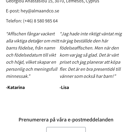
Georgiou Anastasiou 15, 3070, Lemesos, Cyprus
E-post:
hey@almaandco.se
Telefon: (+46) 8 580 985 64
“Affischen fångar vackert
“Jag hade inte riktigt väntat mig
alla viktiga detaljer om mitt
när jag beställde den här
barns födelse, från namn
födelseaffischen. Men när den
och födelsedatum till vikt
kom var jag så glad. Det är värt
och höjd, vilket skapar en
priset och jag planerar att köpa
personlig och meningsfull
fler. Det är en bra presentidé till
minnessak.”
vänner som också har barn!”
-Katarina
-Lisa
Prenumerera på våra e-postmeddelanden
E-post