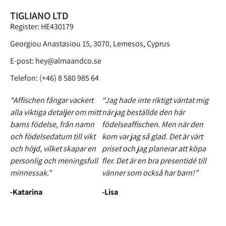
TIGLIANO LTD
Register: HE430179
Georgiou Anastasiou 15, 3070, Lemesos, Cyprus
E-post:
hey@almaandco.se
Telefon: (+46) 8 580 985 64
“Affischen fångar vackert
“Jag hade inte riktigt väntat mig
alla viktiga detaljer om mitt
när jag beställde den här
barns födelse, från namn
födelseaffischen. Men när den
och födelsedatum till vikt
kom var jag så glad. Det är värt
och höjd, vilket skapar en
priset och jag planerar att köpa
personlig och meningsfull
fler. Det är en bra presentidé till
minnessak.”
vänner som också har barn!”
-Katarina
-Lisa