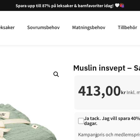
Spara upp till 87% på leksaker & barnfavoriter idag!
eksaker
Sovrumsbehov
Matningsbehov
Tillbehör
Muslin insvept – 
413,00
kr
Inkl.
Ja tack. Jag vill spara 4
dagar.
Kampanjpris och medlemspris 