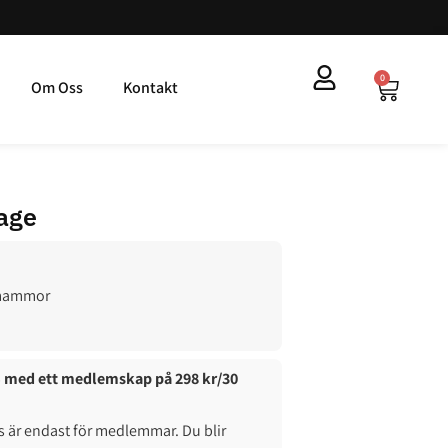
0
Om Oss
Kontakt
Sage
 mammor
0% med ett medlemskap på 298 kr/30
är endast för medlemmar. Du blir