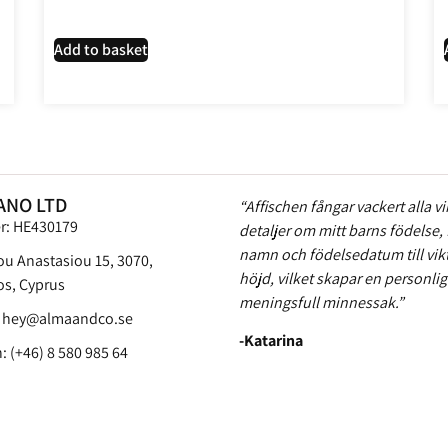
Add to basket
ANO LTD
“Affischen fångar vackert alla vi
er: HE430179
detaljer om mitt barns födelse, 
namn och födelsedatum till vik
ou Anastasiou 15, 3070,
höjd, vilket skapar en personli
s, Cyprus
meningsfull minnessak.”
:
hey@almaandco.se
-Katarina
: (+46) 8 580 985 64