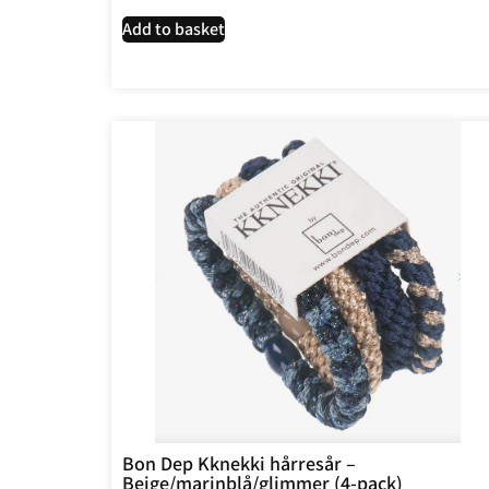
Add to basket
Bon Dep Kknekki hårresår –
Beige/marinblå/glimmer (4-pack)