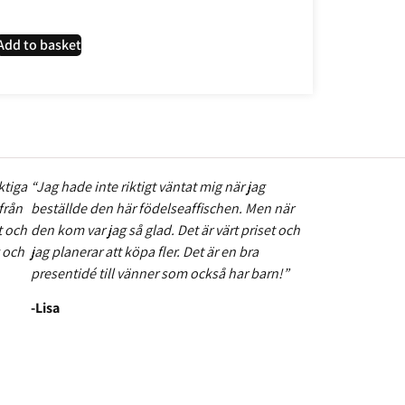
Add to basket
ktiga
“Jag hade inte riktigt väntat mig när jag
från
beställde den här födelseaffischen. Men när
t och
den kom var jag så glad. Det är värt priset och
g och
jag planerar att köpa fler. Det är en bra
presentidé till vänner som också har barn!”
-Lisa