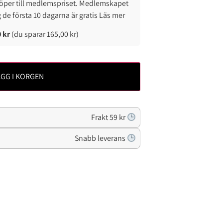
öper till medlemspriset. Medlemskapet
g de första 10 dagarna är gratis Läs mer
0
kr
(du sparar
165,00
kr
)
GG I KORGEN
Frakt 59 kr
Snabb leverans