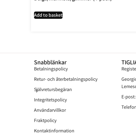
Add to basket
Snabblänkar
TIGLI
Betalningspolicy
Regist
Retur- och återbetalningspolicy
Georgi
Lemeso
Självretursbegäran
E-post
Integritetspolicy
Telefon
Användarvillkor
Fraktpolicy
Kontaktinformation