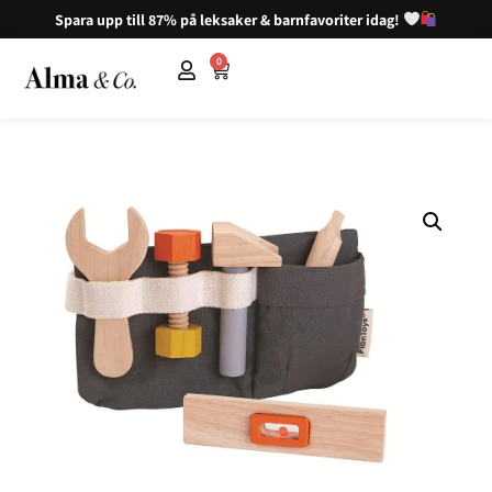
Spara upp till 87% på leksaker & barnfavoriter idag!
0