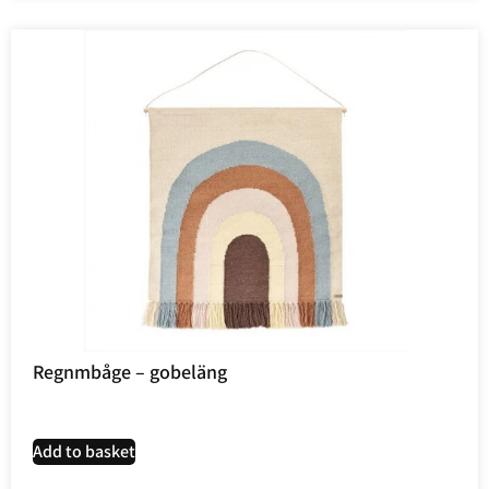
Regnmbåge – gobeläng
Add to basket