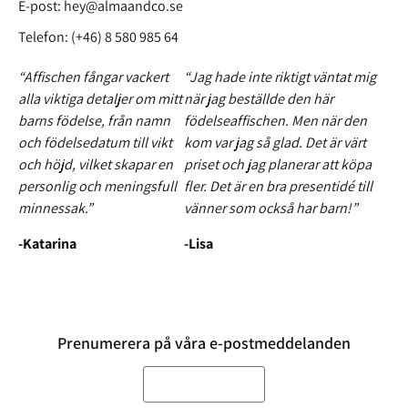
E-post:
hey@almaandco.se
Telefon: (+46) 8 580 985 64
“Affischen fångar vackert
“Jag hade inte riktigt väntat mig
alla viktiga detaljer om mitt
när jag beställde den här
barns födelse, från namn
födelseaffischen. Men när den
och födelsedatum till vikt
kom var jag så glad. Det är värt
och höjd, vilket skapar en
priset och jag planerar att köpa
personlig och meningsfull
fler. Det är en bra presentidé till
minnessak.”
vänner som också har barn!”
-Katarina
-Lisa
Prenumerera på våra e-postmeddelanden
E-post