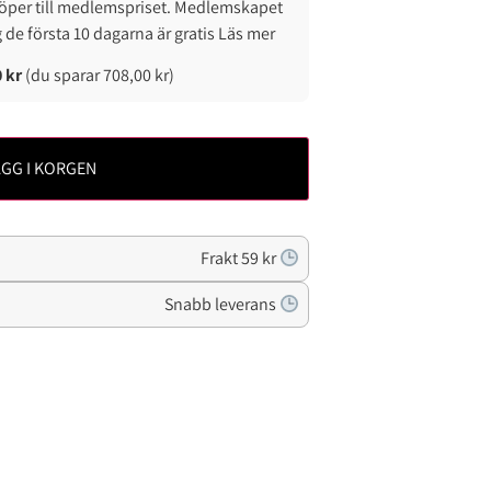
öper till medlemspriset. Medlemskapet
g de första 10 dagarna är gratis Läs mer
0
kr
(du sparar
708,00
kr
)
GG I KORGEN
Frakt 59 kr
Snabb leverans