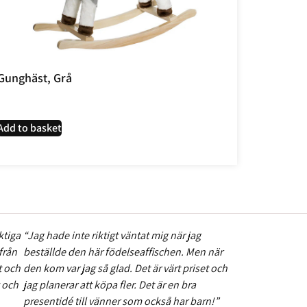
Gunghäst, Grå
Add to basket
ktiga
“Jag hade inte riktigt väntat mig när jag
från
beställde den här födelseaffischen. Men när
t och
den kom var jag så glad. Det är värt priset och
g och
jag planerar att köpa fler. Det är en bra
presentidé till vänner som också har barn!”