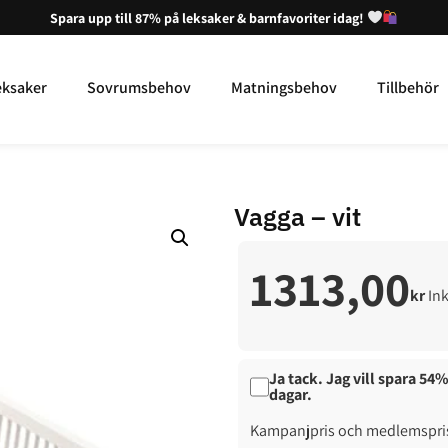
Spara upp till 87% på leksaker & barnfavoriter idag!
eksaker
Sovrumsbehov
Matningsbehov
Tillbehör
Vagga – vit
1313,00
kr
In
Ja tack. Jag vill spara 5
dagar.
Kampanjpris och medlemspris 