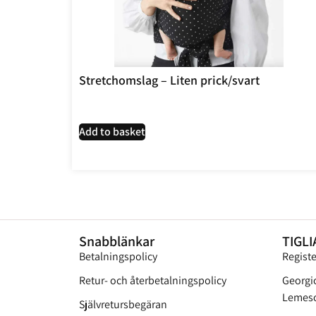
Stretchomslag – Liten prick/svart
Add to basket
Snabblänkar
TIGLI
Betalningspolicy
Regist
Retur- och återbetalningspolicy
Georgi
Lemeso
Självretursbegäran