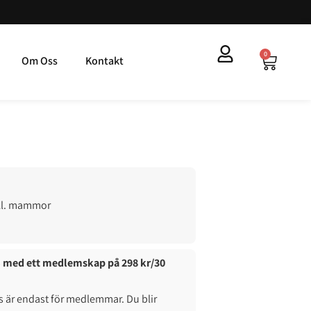
0
Om Oss
Kontakt
kl. mammor
4% med ett medlemskap på 298 kr/30
är endast för medlemmar. Du blir