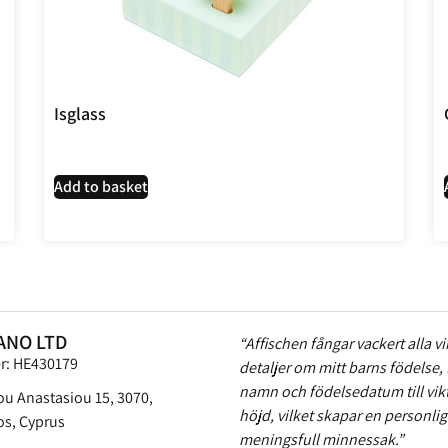
Isglass
Add to basket
ANO LTD
“Affischen fångar vackert alla vi
er: HE430179
detaljer om mitt barns födelse, 
namn och födelsedatum till vik
ou Anastasiou 15, 3070,
höjd, vilket skapar en personli
s, Cyprus
meningsfull minnessak.”